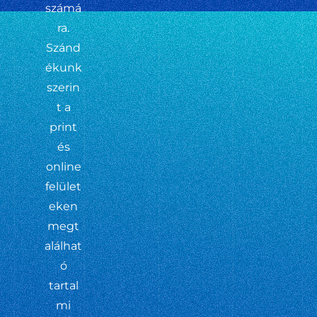
számá
ra.
Szánd
ékunk
szerin
t a
print
és
online
felület
eken
megt
alálhat
ó
tartal
mi