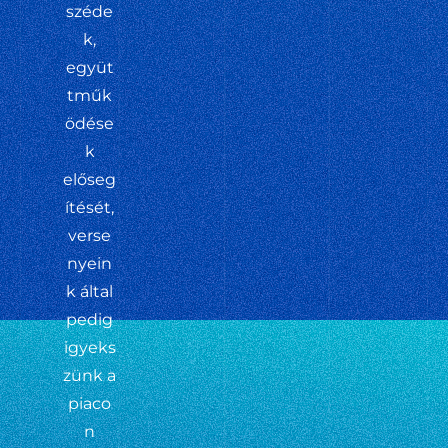
széde
k,
együt
tműk
ödése
k
előseg
ítését,
verse
nyein
k által
pedig
igyeks
zünk a
piaco
n