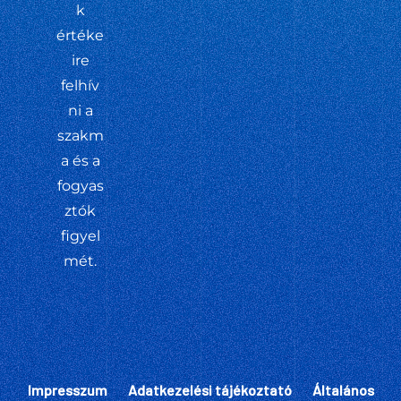
k
értéke
ire
felhív
ni a
szakm
a és a
fogyas
ztók
figyel
mét.
Impresszum
Adatkezelési tájékoztató
Általános