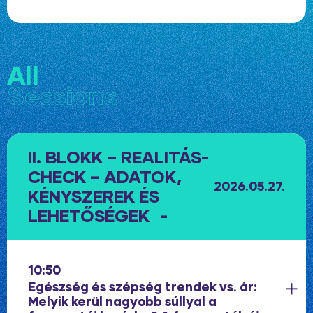
All
Sessions
II. BLOKK – REALITÁS-
CHECK – ADATOK,
2026.05.27.
KÉNYSZEREK ÉS
LEHETŐSÉGEK
10:50
Egészség és szépség trendek vs. ár:
Melyik kerül nagyobb súllyal a