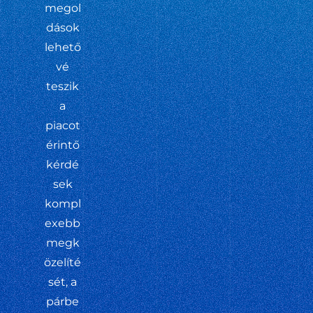
megol
dások
lehető
vé
teszik
a
piacot
érintő
kérdé
sek
kompl
exebb
megk
özelíté
sét, a
párbe