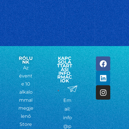
RÓLU
KAPC
NK
SOLA
TTART
Az
ÁSI
INFO
évent
RMÁC
IÓK
e 10
alkalo
mmal
Em
megje
ail:
lenő
info
Store
@p