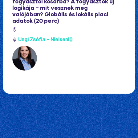
fogyasztói kosárba? A fogyasztók új
logikája – mit vesznek meg
valójában? Globális és lokális piaci
adatok (20 perc)
Ungi Zsófia – NielsenIQ