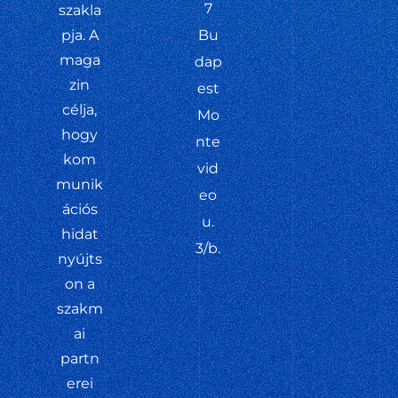
7
szakla
pja. A
Bu
maga
dap
zin
est
célja,
Mo
hogy
nte
kom
vid
munik
eo
ációs
u.
hidat
3/b.
nyújts
on a
szakm
ai
partn
erei