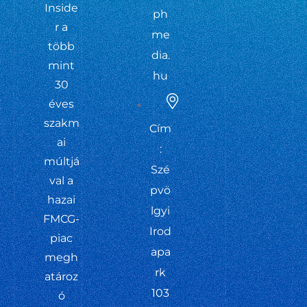
Inside
ph
r a
me
több
dia.
mint
hu
30
éves
szakm
Cím
ai
:
múltjá
Szé
val a
pvö
hazai
lgyi
FMCG-
Irod
piac
apa
megh
rk
atároz
103
ó