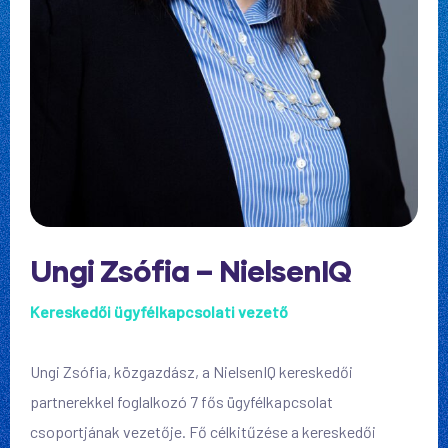
Ungi Zsófia – NielsenIQ
Kereskedői ügyfélkapcsolati vezető
Ungi Zsófia, közgazdász, a NielsenIQ kereskedői
partnerekkel foglalkozó 7 fős ügyfélkapcsolat
csoportjának vezetője. Fő célkitűzése a kereskedői