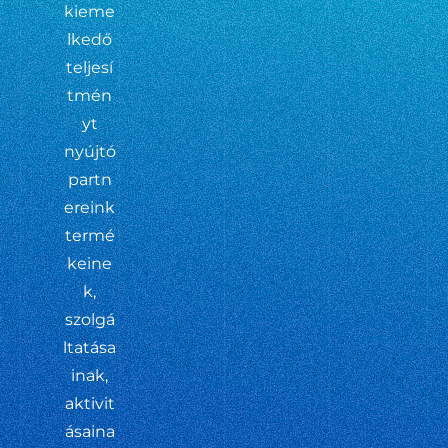
kieme
lkedő
teljesí
tmén
yt
nyújtó
partn
ereink
termé
keine
k,
szolgá
ltatása
inak,
aktivit
ásaina