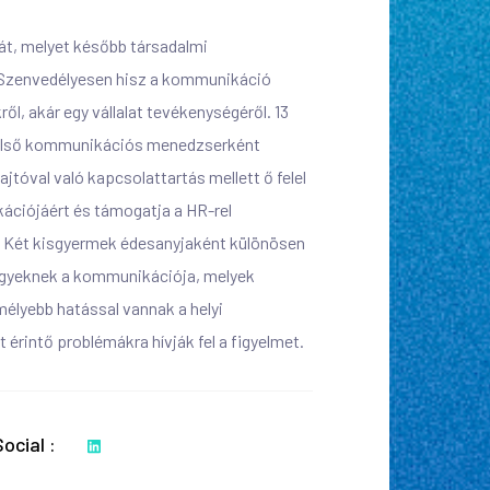
mát, melyet később társadalmi
i. Szenvedélyesen hisz a kommunikáció
ől, akár egy vállalat tevékenységéről. 13
 külső kommunikációs menedzserként
ajtóval való kapcsolattartás mellett ő felel
ciójáért és támogatja a HR-rel
 Két kisgyermek édesanyjaként különösen
ügyeknek a kommunikációja, melyek
mélyebb hatással vannak a helyi
érintő problémákra hívják fel a figyelmet.
Social