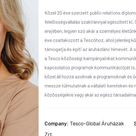
Közel 20 éve szerzett public relations diplo
felelősségvállalás szakiránnyal egészített k
erejében, legyen szó akár a személyes életünkr
éve csatlakozott a Tescóhoz, ahol jelenleg
támogatja és építi az áruházlánc hírnevét. A s
a Tesco közösségi kampányainkat kommuniká
kapcsolatos programok kommunikációját is.
közel áll hozzá azoknak a programoknak és 
messze túlmutatnak a vállalati kereteken és 
közösségekre vagy akár az egész társadalmat 
Company
Tesco-Global Áruházak
Zrt.