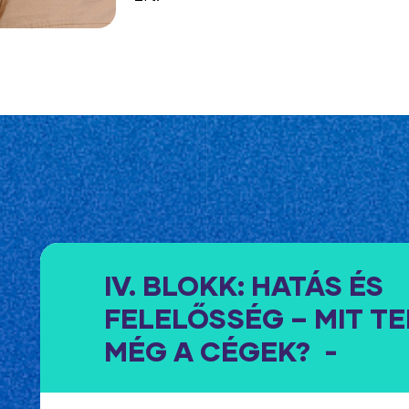
IV. BLOKK: HATÁS ÉS
FELELŐSSÉG – MIT T
MÉG A CÉGEK?