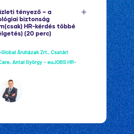
üzleti tényező – a
lógiai biztonság
(csak) HR-kérdés többé
lgetés) (20 perc)
Global Áruházak Zrt.
Csatári
Care
Antal György – euJOBS HR-