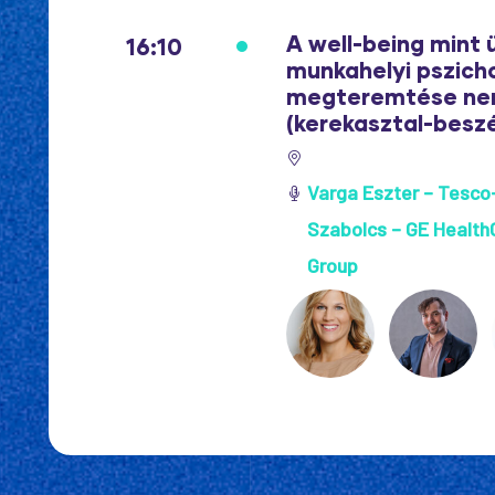
A well-being mint 
16:10
munkahelyi pszicho
megteremtése nem
(kerekasztal-beszé
Varga Eszter – Tesco-
Szabolcs – GE Health
Group